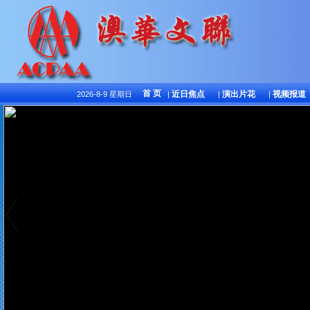
首 页
近日焦点
演出片花
视频报道
2026-8-9 星期日
|
|
|