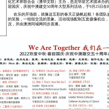
化艺术界联合会（澳华文联）主办，悉尼华星艺术团承办的《We ar
迎国庆，庆祝中澳建交50周年大型系列活动，于9月25日在Bur
欢乐的开场鼓，就像这五彩的春天正扬帆起航！各团队
的笑脸，一组组交流的景象。活动现场配制五套摄像机位，
况，并由澳洲同城网同步直播。