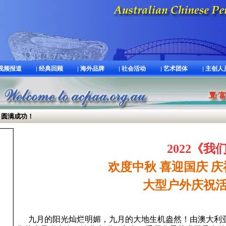
视频报道
经典回顾
海外品牌
社会活动
艺术团体
主创人
|
|
|
|
|
》圆满成功！
2022《
欢度
中秋
喜迎国
庆
庆
大型户
外
庆
祝
九月的阳光灿烂明媚，九月的大地生机盎然！由澳大利