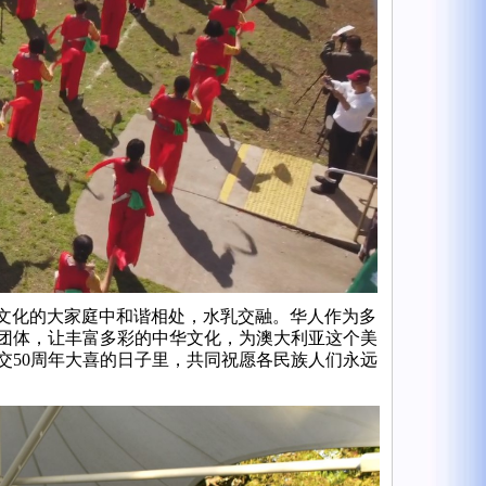
们在多元文化的大家庭中和谐相处，水乳交融。华人作为多
团体，让丰富多彩的中华文化，为澳大利亚这个美
交50周年大喜的日子里，共同祝愿各民族人们永远