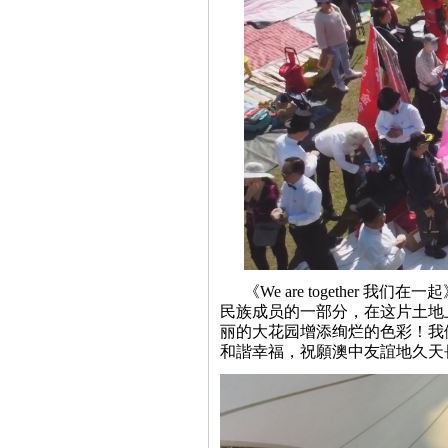
《We are togeth
民族成员的一部分，在这片土地
丽的大花园增添绚烂的色彩！我
和諧幸福，祝願澳中友誼地久天