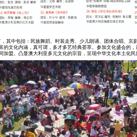
出了，其中包括：民族舞蹈、时装走秀、少儿朗诵、团体合唱、京
富的文化内涵，真可谓，多才多艺经典荟萃。参加文化盛会的，
同加盟。凸显澳大利亚多元文化的宗旨，呈现中华文化本土化民