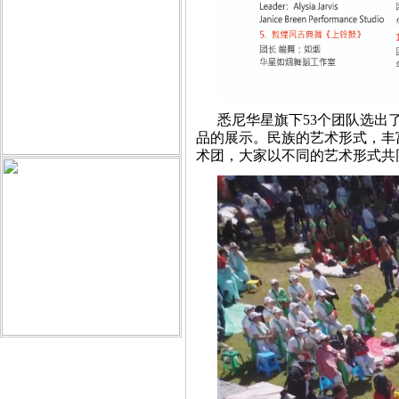
悉尼华星旗下53个团队选
品的展示。民族的艺术形式，丰
术团，大家以不同的艺术形式共