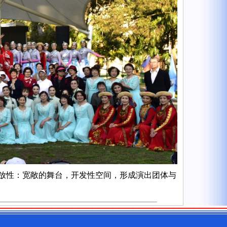
放性：宽敞的舞台，开发性空间，形成演出团体与