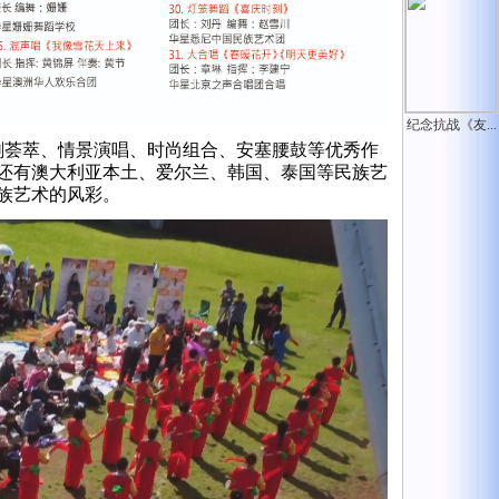
纪念抗战《友...
.
剧荟萃、情景演唱、时尚组合、安塞腰鼓等优秀作
还有澳大利亚本土、爱尔兰、韩国、泰国等民族艺
族艺术的风彩。