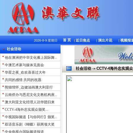
首 页
近日焦点
演出片花
视频报
2026-8-9 星期日
|
|
|
社会活动
他在澳洲把中华文化搬上国际舞...
中澳艺术家与媒体见面会
社会活动
CCTV-4海外忠实观
->
华星之夜_欢欢喜喜过大年
共同的感情 共同的祝愿
熊猫情怀_边健油画澳大利亚行
云南侨办与悉尼文化文教机构座...
澳大利亚文化经理人访华团归来
CCTV-4海外忠实观众颁奖...
中视国际频道【与你同行】颁奖...
双语音乐剧《蝴蝶》获两项大奖
中央电视台国际频道报道