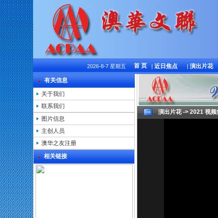
首 页
近日焦点
演出片花
2026-8-7 星期五
|
|
有关信息
关于我们
联系我们
演出片花 -> 2021 视
图片信息
主创人员
澳华之友注册
相关链接