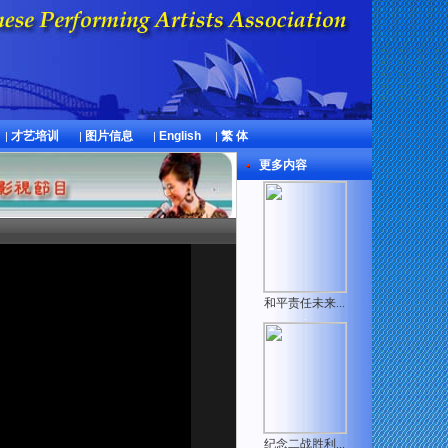
才艺培训
图片信息
English
繁 体
|
|
|
|
更多内容
和平责任未来...
.
纪念二战胜利...