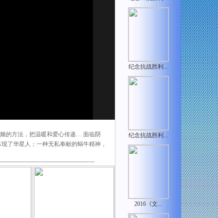
.
纪念抗战胜利...
.
频的方法，把温暖和爱心传递… 面临阴
纪念抗战胜利...
.
体现了华星人；一种无私奉献的蜗牛精神，
2016《文...
.