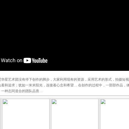
尼华星艺术团没有停下创作的脚步，大家利用现有的资源，采用艺术的形式，拍摄短视
执着和追求；犹如一米米阳光，连接着心念和希望… 在创作的过程中，一部部作品，
，一种志同道合的团队品质…