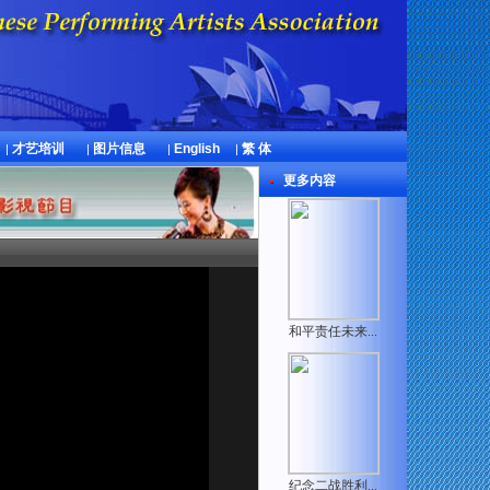
才艺培训
图片信息
English
繁 体
|
|
|
|
更多内容
和平责任未来...
.
纪念二战胜利...